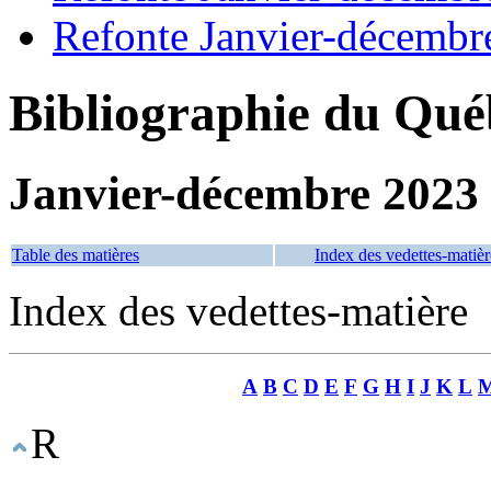
Refonte Janvier-décembr
Bibliographie du Qué
Janvier-décembre 2023
Table des matières
Index des vedettes-matièr
Index des vedettes-matière
A
B
C
D
E
F
G
H
I
J
K
L
R