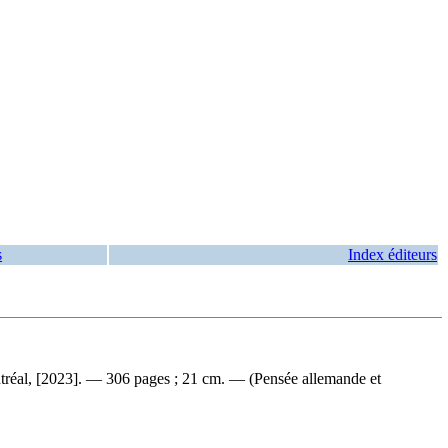
s
Index éditeurs
ntréal, [2023]. — 306 pages ; 21 cm. — (Pensée allemande et