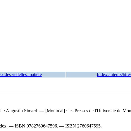
ex des vedettes-matière
Index auteurs/titre
oit
/ Augustin Simard. — [Montréal] : les Presses de l'Université de Mo
index. —
ISBN
9782760647596
. —
ISBN
2760647595
.