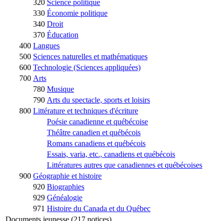
320
Science politique
330
Économie politique
340
Droit
370
Éducation
400
Langues
500
Sciences naturelles et mathématiques
600
Technologie (Sciences appliquées)
700
Arts
780
Musique
790
Arts du spectacle, sports et loisirs
800
Littérature et techniques d'écriture
Poésie canadienne et québécoise
Théâtre canadien et québécois
Romans canadiens et québécois
Essais, varia, etc., canadiens et québécois
Littératures autres que canadiennes et québécoises
900
Géographie et histoire
920
Biographies
929
Généalogie
971
Histoire du Canada et du Québec
Documents jeunesse (217 notices)