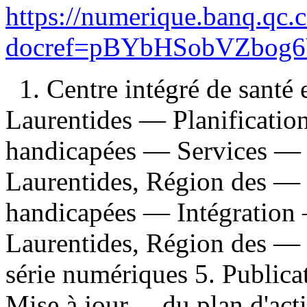
https://numerique.banq.qc.
docref=pBYbHSobVZbog
1. Centre intégré de santé 
Laurentides — Planificatio
handicapées — Services —
Laurentides, Région des — 
handicapées — Intégration
Laurentides, Région des — 
série numériques 5. Publicatio
Mise à jour ... du plan d'act