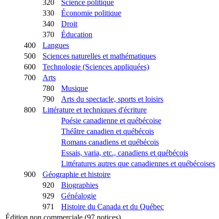
320
Science politique
330
Économie politique
340
Droit
370
Éducation
400
Langues
500
Sciences naturelles et mathématiques
600
Technologie (Sciences appliquées)
700
Arts
780
Musique
790
Arts du spectacle, sports et loisirs
800
Littérature et techniques d'écriture
Poésie canadienne et québécoise
Théâtre canadien et québécois
Romans canadiens et québécois
Essais, varia, etc., canadiens et québécois
Littératures autres que canadiennes et québécoises
900
Géographie et histoire
920
Biographies
929
Généalogie
971
Histoire du Canada et du Québec
Édition non commerciale (97 notices)