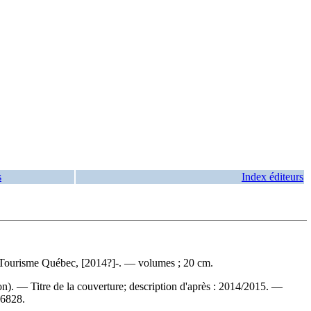
s
Index éditeurs
 Tourisme Québec, [2014?]-. — volumes ; 20 cm.
on). — Titre de la couverture; description d'après : 2014/2015. —
6828.