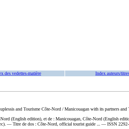
ex des vedettes-matière
Index auteurs/titre
Duplessis and Tourisme Côte-Nord / Manicouagan with its partners and
-Nord (English edition), et de : Manicouagan, Côte-Nord (English editi
bec). —
Titre de dos :
Côte-Nord, official tourist guide ... —
ISSN
2292-