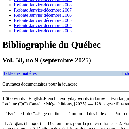
Refonte Janvier-décembre 2008
Refonte Janvier-décembre 2007
Refonte Janvier-décembre 2006
Refonte Janvier-décembre 2005
Refonte Janvier-décembre 2004
Refonte Janvier-décembre 2003
Bibliographie du Québec
Vol. 58, no 9 (septembre 2025)
Table des matières
Ind
Ouvrages documentaires pour la jeunesse
1,000 words : English-French : everyday words to know in two lang
Lachine (QC) Canada : Méga éditions, [2025]. — 128 pages : illustrat
"By The Lulus"--Page de titre. — Comprend des index. — Pour en
1. Anglais (Langue) — Dictionnaires pour la jeunesse français 2. Fran
jeunesse anglais 5. Dictionnaires 6. Livres documentaires pour la jeunes