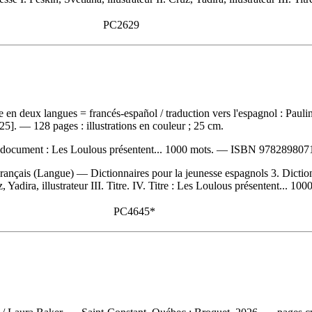
PC2629
tre en deux langues
= francés-español / traduction vers l'espagnol : Paul
]. — 128 pages : illustrations en couleur ; 25 cm.
le document :
Les Loulous présentent... 1000 mots. —
ISBN
978289807
ançais (Langue) — Dictionnaires pour la jeunesse espagnols 3. Dictionna
 Yadira, illustrateur III. Titre. IV. Titre : Les Loulous présentent... 100
PC4645*