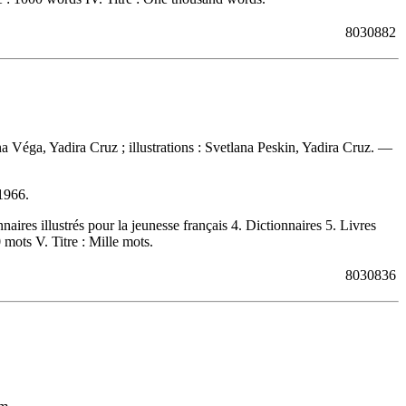
8030882
ina Véga, Yadira Cruz ; illustrations : Svetlana Peskin, Yadira Cruz. —
1966
.
ires illustrés pour la jeunesse français 4. Dictionnaires 5. Livres
0 mots V. Titre : Mille mots.
8030836