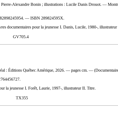
 : Pierre-Alexandre Bonin ; illustrations : Lucile Danis Drouot. — Mo
82898245954
. —
ISBN
289824595X
.
s documentaires pour la jeunesse I. Danis, Lucile, 1980-, illustrateur I
GV705.4
ontréal : Éditions Québec Amérique, 2026. — pages cm. — (Documentaire
2764456727
.
a jeunesse I. Forêt, Laurie, 1997-, illustrateur II. Titre.
TX355