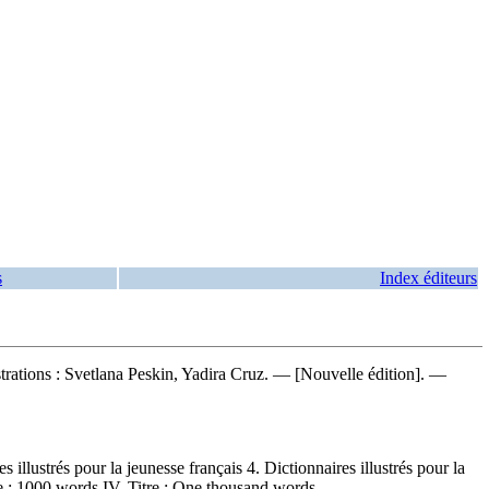
s
Index éditeurs
lustrations : Svetlana Peskin, Yadira Cruz. — [Nouvelle édition]. —
llustrés pour la jeunesse français 4. Dictionnaires illustrés pour la
itre : 1000 words IV. Titre : One thousand words.