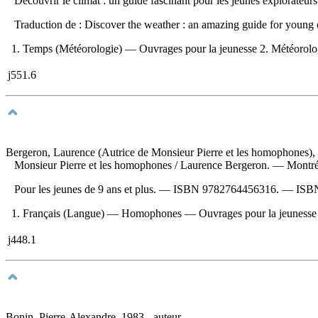
Découvrir le climat : un guide fascinant pour les jeunes explorateur
Traduction de : Discover the weather : an amazing guide for young 
1. Temps (Météorologie) — Ouvrages pour la jeunesse 2. Météorologi
j551.6
Bergeron, Laurence (Autrice de Monsieur Pierre et les homophones), au
Monsieur Pierre et les homophones
/ Laurence Bergeron. — Montré
Pour les jeunes de 9 ans et plus. —
ISBN
9782764456316
. —
ISB
1. Français (Langue) — Homophones — Ouvrages pour la jeunesse 2.
j448.1
Bonin, Pierre-Alexandre, 1983-, auteur