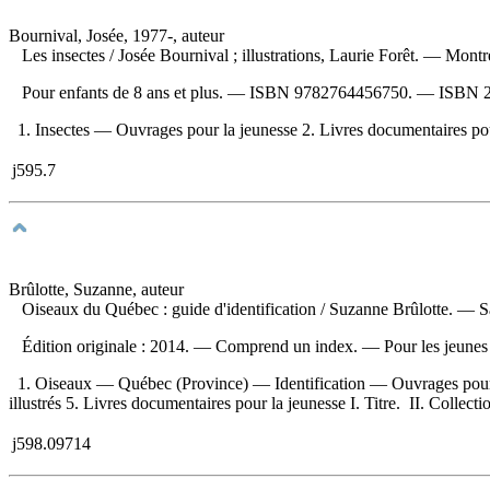
Bournival, Josée, 1977-, auteur
Les insectes
/ Josée Bournival ; illustrations, Laurie Forêt. — Mo
Pour enfants de 8 ans et plus. —
ISBN
9782764456750
. —
ISBN
1. Insectes — Ouvrages pour la jeunesse 2. Livres documentaires pour l
j595.7
Brûlotte, Suzanne, auteur
Oiseaux du Québec : guide d'identification
/ Suzanne Brûlotte. — S
Édition originale : 2014. — Comprend un index. — Pour les jeunes 
1. Oiseaux — Québec (Province) — Identification — Ouvrages pour 
illustrés 5. Livres documentaires pour la jeunesse I. Titre. II. Collecti
j598.09714