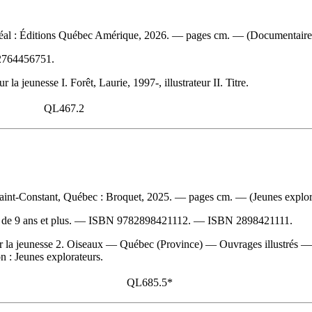
ntréal : Éditions Québec Amérique, 2026. — pages cm. — (Documentaire
2764456751
.
a jeunesse I. Forêt, Laurie, 1997-, illustrateur II. Titre.
QL467.2
aint-Constant, Québec : Broquet, 2025. — pages cm. — (Jeunes explor
de 9 ans et plus. —
ISBN
9782898421112
. —
ISBN
2898421111
.
la jeunesse 2. Oiseaux — Québec (Province) — Ouvrages illustrés — Ou
on : Jeunes explorateurs.
QL685.5*