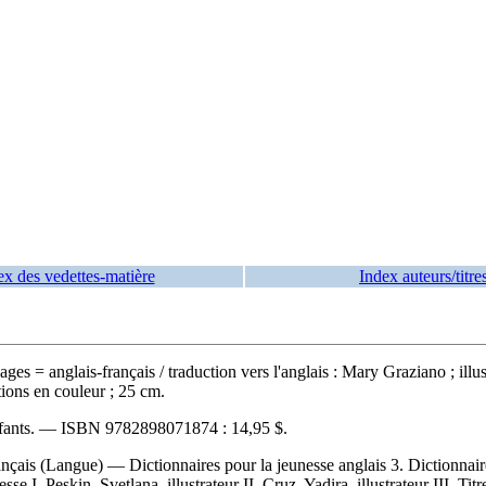
ex des vedettes-matière
Index auteurs/titre
uages
= anglais-français / traduction vers l'anglais : Mary Graziano ; il
ions en couleur ; 25 cm.
fants. —
ISBN
9782898071874 :
14,95 $
.
çais (Langue) — Dictionnaires pour la jeunesse anglais 3. Dictionnaires i
se I. Peskin, Svetlana, illustrateur II. Cruz, Yadira, illustrateur III. T