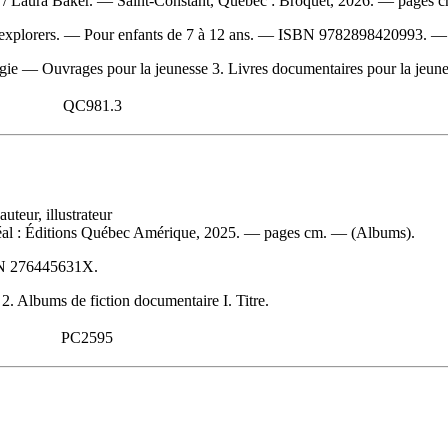
s
/ Laura Baker. — Saint-Constant, Québec : Broquet, 2026. — pages c
explorers. — Pour enfants de 7 à 12 ans. —
ISBN
9782898420993
. 
e — Ouvrages pour la jeunesse 3. Livres documentaires pour la jeuness
QC981.3
teur, illustrateur
al : Éditions Québec Amérique, 2025. — pages cm. — (Albums).
N
276445631X
.
 Albums de fiction documentaire I. Titre.
PC2595