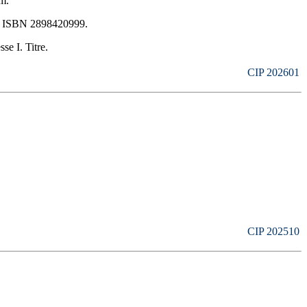
m.
—
ISBN
2898420999
.
e I. Titre.
CIP 202601
CIP 202510