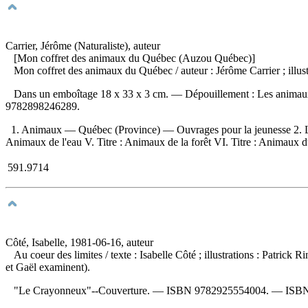
Carrier, Jérôme (Naturaliste), auteur
[Mon coffret des animaux du Québec (Auzou Québec)]
Mon coffret des animaux du Québec
/ auteur : Jérôme Carrier ; il
Dans un emboîtage 18 x 33 x 3 cm. —
Dépouillement :
Les animaux
9782898246289
.
1. Animaux — Québec (Province) — Ouvrages pour la jeunesse 2. Livres 
Animaux de l'eau V. Titre : Animaux de la forêt VI. Titre : Animaux d
591.9714
Côté, Isabelle, 1981-06-16, auteur
Au coeur des limites
/ texte : Isabelle Côté ; illustrations : Patri
et Gaël examinent).
"Le Crayonneux"--Couverture. —
ISBN
9782925554004
. —
ISB