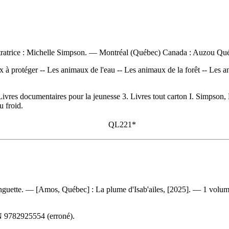
lustratrice : Michelle Simpson. — Montréal (Québec) Canada : Auzou Qué
 à protéger -- Les animaux de l'eau -- Les animaux de la forêt -- Les
documentaires pour la jeunesse 3. Livres tout carton I. Simpson, Michel
u froid.
QL221*
ck Ringuette. — [Amos, Québec] : La plume d'Isab'ailes, [2025]. — 1 volu
N
9782925554
(erroné).