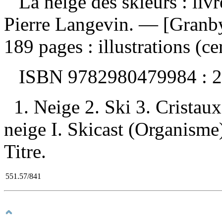
La neige des skieurs : liv
Pierre Langevin. — [Granby
189 pages : illustrations (ce
ISBN
9782980479984 :
2
1. Neige 2. Ski 3. Cristau
neige I. Skicast (Organisme)
Titre.
551.57/841