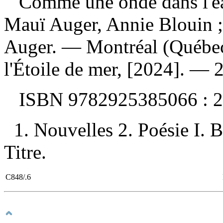
Comme une onde dans l'eau
Mauï Auger, Annie Blouin ; i
Auger. — Montréal (Québec)
l'Étoile de mer, [2024]. — 2
ISBN
9782925385066 :
2
1. Nouvelles 2. Poésie I. B
Titre.
C848/.6