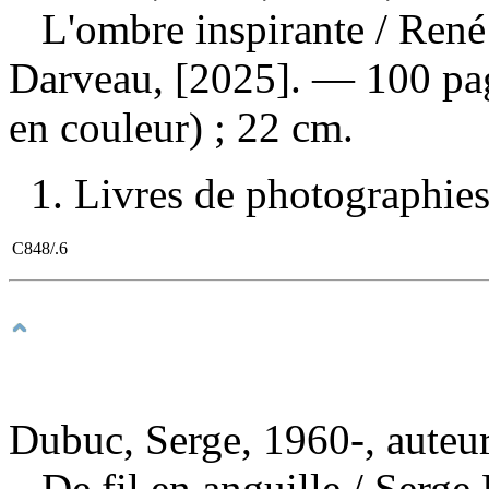
L'ombre inspirante
/ René
Darveau, [2025]. — 100 page
en couleur) ; 22 cm.
1. Livres de photographies 
C848/.6
Dubuc, Serge, 1960-, auteu
De fil en anguille
/ Serge