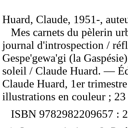
Huard, Claude, 1951-, aute
Mes carnets du pèlerin ur
journal d'introspection
/ réf
Gespe'gewa'gi (la Gaspésie)
soleil / Claude Huard. — Éd
Claude Huard, 1er trimestr
illustrations en couleur ; 23
ISBN
9782982209657 :
2