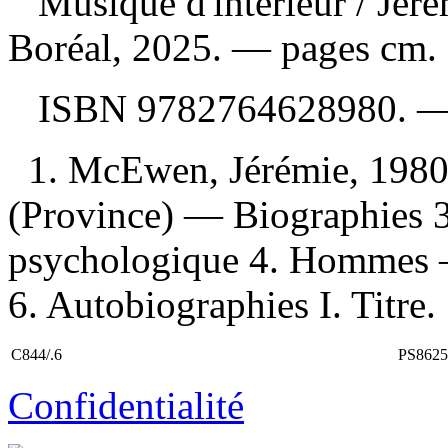
Musique d'intérieur
/ Jér
Boréal, 2025. — pages cm.
ISBN
9782764628980
. 
1. McEwen, Jérémie, 1980
(Province) — Biographies 
psychologique 4. Hommes — 
6. Autobiographies I. Titre.
C844/.6
PS8625
Confidentialité