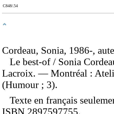
C848/.54
Cordeau, Sonia, 1986-, aut
Le best-of
/ Sonia Cordea
Lacroix. — Montréal : Atel
(Humour ; 3).
Texte en français seulem
ISBN
2897597755
.