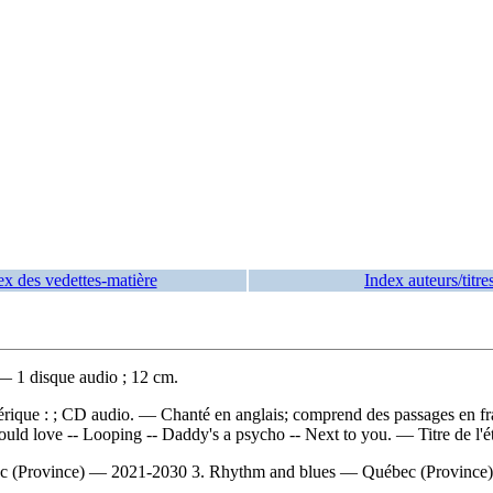
ex des vedettes-matière
Index auteurs/titre
— 1 disque audio ; 12 cm.
mérique : ; CD audio. — Chanté en anglais; comprend des passages en f
ould love -- Looping -- Daddy's a psycho -- Next to you. — Titre de l'
(Province) — 2021-2030 3. Rhythm and blues — Québec (Province) 4. E