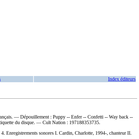
s
Index éditeurs
rançais. —
Dépouillement :
Puppy -- Enfer -- Confetti -- Way back --
étiquette du disque. —
Cult Nation :
197188353735.
nregistrements sonores I. Cardin, Charlotte, 1994-, chanteur II.