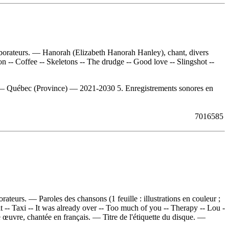
aborateurs. — Hanorah (Elizabeth Hanorah Hanley), chant, divers
on -- Coffee -- Skeletons -- The drudge -- Good love -- Slingshot --
— Québec (Province) — 2021-2030 5. Enregistrements sonores en
7016585
eurs. — Paroles des chansons (1 feuille : illustrations en couleur ;
t -- Taxi -- It was already over -- Too much of you -- Therapy -- Lou -
 œuvre, chantée en français. — Titre de l'étiquette du disque. —