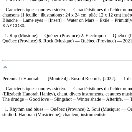
Caractéristiques sonores : stéréo. — Caractéristiques du fichier nu
chansons (1 feuille : illustrations ; 24 x 24 cm, pliée 12 x 12 cm) in
Blanche -- Lame eyes -- [Insert] -- Water on Mars -- Exile -- Primiti
KAYCD30.
1. Rap (Musique) — Québec (Province) 2. Electropop — Québec (P
Québec (Province) 6. Rock (Musique) — Québec (Province) — 2021-2030 
Perennial
/ Hanorah. — [Montréal] : Ensoul Records, [2022]. — 1 dis
Caractéristiques sonores : stéréo. — Caractéristiques du fichier nu
(Elizabeth Hanorah Hanley), chant, divers instruments, et autres mu
The drudge -- Good love -- Slingshot -- Winter shade -- Afterlife. — Ti
1. Rhythm and blues — Québec (Province) 2. Soul (Musique) — Qu
studio I. Hanorah (Musicienne), chanteur, instrumentiste.