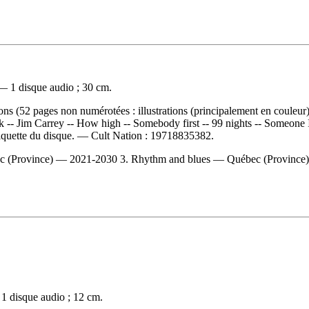
— 1 disque audio ; 30 cm.
s (52 pages non numérotées : illustrations (principalement en couleur))
k -- Jim Carrey -- How high -- Somebody first -- 99 nights -- Someone
tiquette du disque. —
Cult Nation :
19718835382.
(Province) — 2021-2030 3. Rhythm and blues — Québec (Province) 4. E
 1 disque audio ; 12 cm.