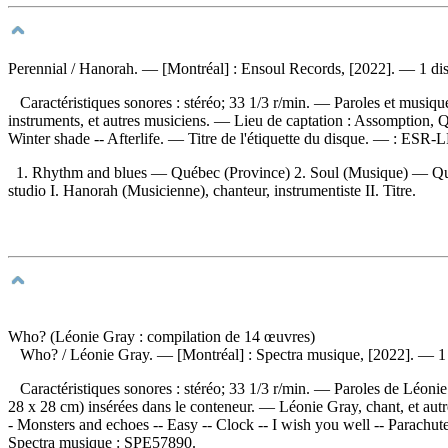
Perennial
/ Hanorah. — [Montréal] : Ensoul Records, [2022]. — 1 dis
Caractéristiques sonores : stéréo; 33 1/3 r/min. — Paroles et musiq
instruments, et autres musiciens. — Lieu de captation : Assomption
Winter shade -- Afterlife. — Titre de l'étiquette du disque. —
:
ESR-L
1. Rhythm and blues — Québec (Province) 2. Soul (Musique) — Qu
studio I. Hanorah (Musicienne), chanteur, instrumentiste II. Titre.
Who? (Léonie Gray : compilation de 14 œuvres)
Who?
/ Léonie Gray. — [Montréal] : Spectra musique, [2022]. — 1 
Caractéristiques sonores : stéréo; 33 1/3 r/min. — Paroles de Léonie 
28 x 28 cm) insérées dans le conteneur. — Léonie Gray, chant, et au
- Monsters and echoes -- Easy -- Clock -- I wish you well -- Parachut
Spectra musique :
SPE57890.