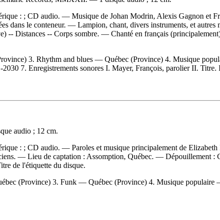
mérique : ; CD audio. — Musique de Johan Modrin, Alexis Gagnon et Fra
sérées dans le conteneur. — Lampion, chant, divers instruments, et autre
f(ve) -- Distances -- Corps sombre. — Chanté en français (principalemen
rovince) 3. Rhythm and blues — Québec (Province) 4. Musique popul
7. Enregistrements sonores I. Mayer, François, parolier II. Titre. III.
que audio ; 12 cm.
mérique : ; CD audio. — Paroles et musique principalement de Elizabet
siciens. — Lieu de captation : Assomption, Québec. —
Dépouillement :
tre de l'étiquette du disque.
ébec (Province) 3. Funk — Québec (Province) 4. Musique populaire 