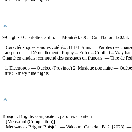
99 nights
/ Charlotte Cardin. — Montréal, QC : Cult Nation, [2023]. 
Caractéristiques sonores : stéréo; 33 1/3 r/min. — Paroles des chanson
transparent. —
Dépouillement :
Puppy -- Enfer -- Confetti -- Way bac
Chanté en anglais; comprend des passages en français. — Titre de l'é
1. Electropop — Québec (Province) 2. Musique populaire — Québec 
Titre : Ninety nine nights.
Boisjoli, Brigitte, compositeur, parolier, chanteur
[Mens-moi (Compilation)]
Mens-moi
/ Brigitte Boisjoli. — Valcourt, Canada : B12, [2023]. —