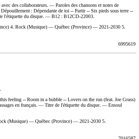
e avec des collaborateurs. — Paroles des chansons et notes de
—
Dépouillement :
Dépendante de toi -- Partir -- Six pieds sous terre --
e l'étiquette du disque. —
B12 :
B12CD-22003.
ince) 4. Rock (Musique) — Québec (Province) — 2021-2030 5.
6995619
.
 this feeling -- Room in a bubble -- Lovers on the run (feat. Joe Grass)
passages en français. — Titre de l'étiquette du disque. —
Ensoul
Rock (Musique) — Québec (Province) — 2021-2030 5.
7016587