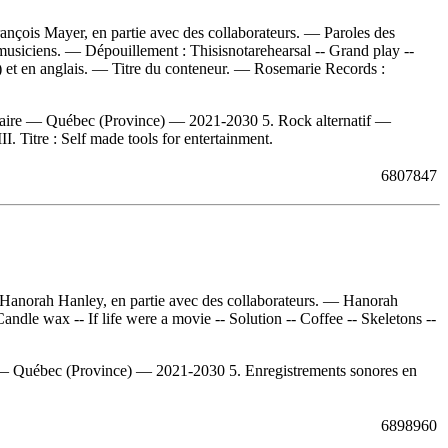
nçois Mayer, en partie avec des collaborateurs. — Paroles des
s musiciens. —
Dépouillement :
Thisisnotarehearsal -- Grand play --
t) et en anglais. — Titre du conteneur. —
Rosemarie Records :
aire — Québec (Province) — 2021-2030 5. Rock alternatif —
 Titre : Self made tools for entertainment.
6807847
h Hanorah Hanley, en partie avec des collaborateurs. — Hanorah
Candle wax -- If life were a movie -- Solution -- Coffee -- Skeletons --
— Québec (Province) — 2021-2030 5. Enregistrements sonores en
6898960