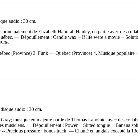
que audio ; 30 cm.
ue principalement de Elizabeth Hanorah Hanley, en partie avec des coll
, Québec. —
Dépouillement :
Candle wax -- If life were a movie -- Soluti
P-06.
ébec (Province) 3. Funk — Québec (Province) 4. Musique populaire 
disque audio ; 30 cm.
Gray; musique en majeure partie de Thomas Lapointe, avec des collaborat
tres musiciens. —
Dépouillement :
Power -- Slitted tongue -- Banana spli
e -- Precious pressure : bonus track. — Chanté en anglais excepté la 13e