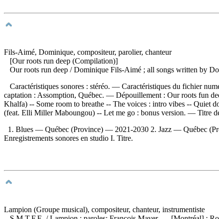
Fils-Aimé, Dominique, compositeur, parolier, chanteur
[Our roots run deep (Compilation)]
Our roots run deep
/ Dominique Fils-Aimé ; all songs written by D
Caractéristiques sonores : stéréo. — Caractéristiques du fichier numé
captation : Assomption, Québec. —
Dépouillement :
Our roots fun de
Khalfa) -- Some room to breathe -- The voices : intro vibes -- Quiet 
(feat. Elli Miller Maboungou) -- Let me go : bonus version. — Titre de
1. Blues — Québec (Province) — 2021-2030 2. Jazz — Québec (Pr
Enregistrements sonores en studio I. Titre.
Lampion (Groupe musical), compositeur, chanteur, instrumentiste
S.M.T.F.E.
/ Lampion ; paroles: François Mayer. — [Montréal] : 