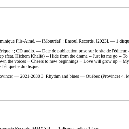
ominique Fils-Aimé. — [Montréal] : Ensoul Records, [2023]. — 1 disqu
rique : ; CD audio. — Date de publication prise sur le site de l'édite
ep (feat. Hichem Khalfa) -- Hide from the drama -- Just let me go -- To 
down the voices -- Cheers to new beginnings -- Love will grow up -- My 
 l'étiquette du disque.
ovince) — 2021-2030 3. Rhythm and blues — Québec (Province) 4. M
Rosemarie Records, MMXXII. — 1 disque audio ; 12 cm.