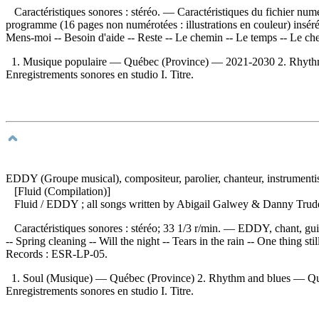
Caractéristiques sonores : stéréo. — Caractéristiques du fichier numé
programme (16 pages non numérotées : illustrations en couleur) inséré
Mens-moi -- Besoin d'aide -- Reste -- Le chemin -- Le temps -- Le ch
1. Musique populaire — Québec (Province) — 2021-2030 2. Rhyth
Enregistrements sonores en studio I. Titre.
EDDY (Groupe musical), compositeur, parolier, chanteur, instrumenti
[Fluid (Compilation)]
Fluid
/ EDDY ; all songs written by Abigail Galwey & Danny Trude
Caractéristiques sonores : stéréo; 33 1/3 r/min. — EDDY, chant, gui
-- Spring cleaning -- Will the night -- Tears in the rain -- One thing 
Records :
ESR-LP-05.
1. Soul (Musique) — Québec (Province) 2. Rhythm and blues — Q
Enregistrements sonores en studio I. Titre.