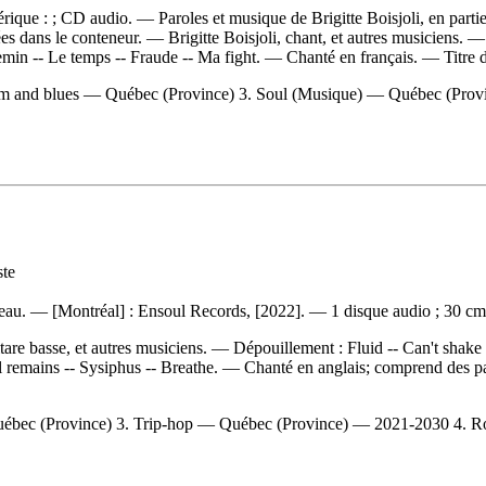
rique : ; CD audio. — Paroles et musique de Brigitte Boisjoli, en parti
es dans le conteneur. — Brigitte Boisjoli, chant, et autres musiciens. 
emin -- Le temps -- Fraude -- Ma fight. — Chanté en français. — Titre d
m and blues — Québec (Province) 3. Soul (Musique) — Québec (Prov
ste
au. — [Montréal] : Ensoul Records, [2022]. — 1 disque audio ; 30 cm
tare basse, et autres musiciens. —
Dépouillement :
Fluid -- Can't shake
still remains -- Sysiphus -- Breathe. — Chanté en anglais; comprend des 
uébec (Province) 3. Trip-hop — Québec (Province) — 2021-2030 4. 