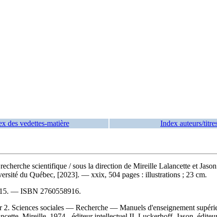
ex des vedettes-matière
Index auteurs/titre
de recherche scientifique
/ sous la direction de Mireille Lalancette et Jas
rsité du Québec, [2023]. — xxix, 504 pages : illustrations ; 23 cm.
15
. —
ISBN
2760558916
.
 2. Sciences sociales — Recherche — Manuels d'enseignement supér
tte, Mireille, 1974-, éditeur intellectuel II. Luckerhoff, Jason, éditeur 