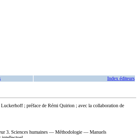
s
Index éditeurs
on Luckerhoff ; préface de Rémi Quirion ; avec la collaboration de
ieur 3. Sciences humaines — Méthodologie — Manuels
intellectuel.