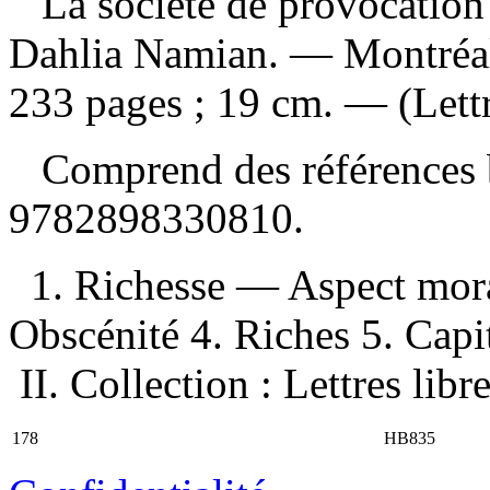
La société de provocation 
Dahlia Namian. — Montréal,
233 pages ; 19 cm. — (Lettre
Comprend des références 
9782898330810
.
1. Richesse — Aspect mora
Obscénité 4. Riches 5. Capi
II. Collection : Lettres libre
178
HB835