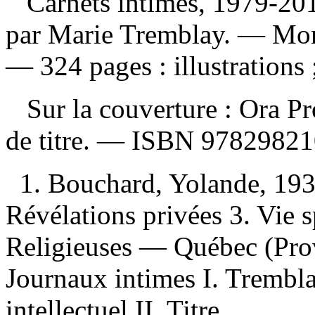
Carnets intimes, 1979-2
par Marie Tremblay. — Mont
— 324 pages : illustrations 
Sur la couverture : Ora P
de titre. —
ISBN
97829821
1. Bouchard, Yolande, 19
Révélations privées 3. Vie s
Religieuses — Québec (Pro
Journaux intimes I. Trembla
intellectuel II. Titre.