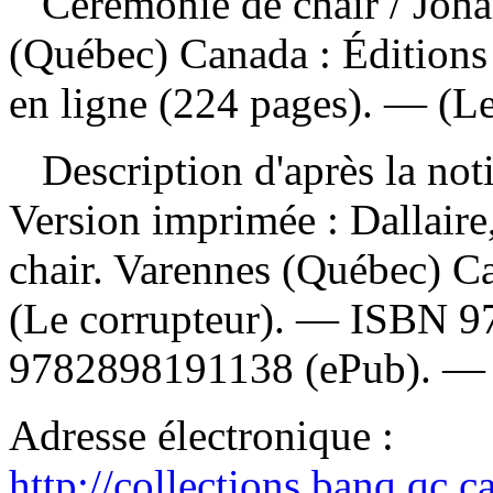
Cérémonie de chair
/ Joh
(Québec) Canada : Éditions
en ligne (224 pages). — (Le
Description d'après la not
Version imprimée :
Dallair
chair. Varennes (Québec) C
(Le corrupteur). —
ISBN
9
9782898191138
(ePub). 
Adresse électronique :
http://collections.banq.qc.