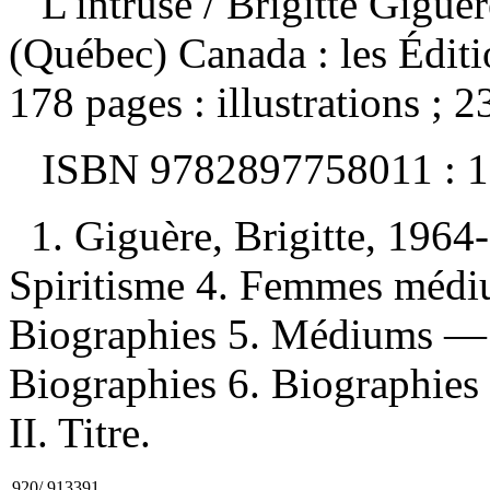
L'intruse
/ Brigitte Gigu
(Québec) Canada : les Édit
178 pages : illustrations ; 2
ISBN
9782897758011 :
1
1. Giguère, Brigitte, 1964
Spiritisme 4. Femmes méd
Biographies 5. Médiums —
Biographies 6. Biographies 
II. Titre.
920/.913391