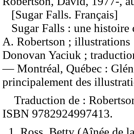
Robertson, David, 1977-, a
[Sugar Falls. Français]
Sugar Falls : une histoir
A. Robertson ; illustrations
Donovan Yaciuk ; traductio
— Montréal, Québec : Gléna
principalement des illustrat
Traduction de :
Robertson
ISBN
9782924997413
.
1. Ross, Betty (Aînée de l