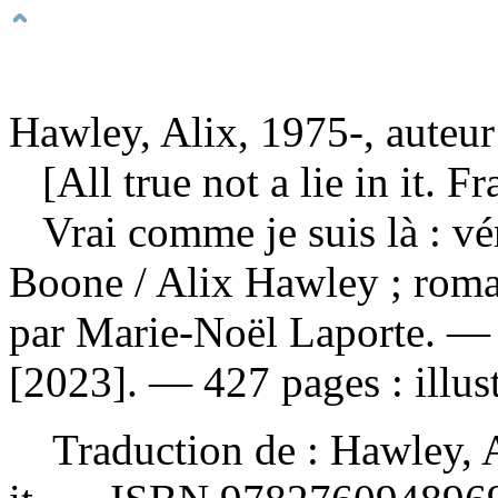
Hawley, Alix, 1975-, auteur
[All true not a lie in it. Fr
Vrai comme je suis là : vé
Boone
/ Alix Hawley ; roma
par Marie-Noël Laporte. —
[2023]. — 427 pages : illust
Traduction de :
Hawley, A