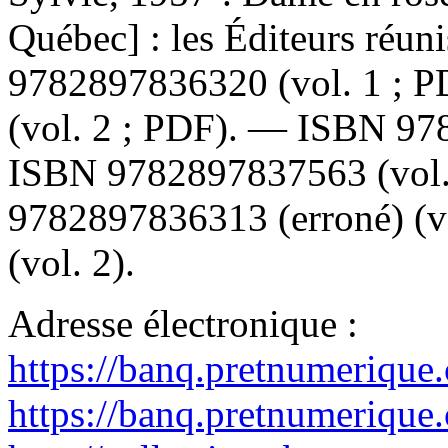
Québec] : les Éditeurs réu
9782897836320
(vol. 1 ; 
(vol. 2 ; PDF). —
ISBN
97
ISBN
9782897837563
(vol
9782897836313
(erroné) (
(vol. 2).
Adresse électronique :
https://banq.pretnumerique
https://banq.pretnumerique