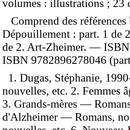
volumes : illustrations ; 23
Comprend des références 
Dépouillement :
part. 1 de 
de 2. Art-Zheimer. —
ISB
ISBN
9782896278046
(part
1. Dugas, Stéphanie, 199
nouvelles, etc. 2. Femmes 
3. Grands-mères — Romans, 
d'Alzheimer — Romans, nou
nouvelles, etc. 6. Nouvea