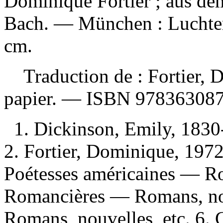
Dominique Fortier ; aus de
Bach. — München : Luchter
cm.
Traduction de :
Fortier, 
papier. —
ISBN
97836308
1. Dickinson, Emily, 183
2. Fortier, Dominique, 1972
Poétesses américaines — Ro
Romancières — Romans, nou
Romans, nouvelles, etc. 6. 