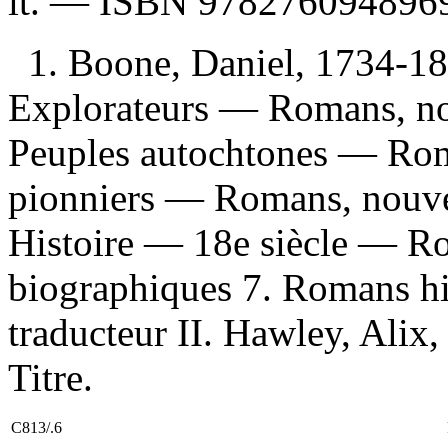
it. —
ISBN
978276094896
1. Boone, Daniel, 1734-18
Explorateurs — Romans, nouv
Peuples autochtones — Roma
pionniers — Romans, nouve
Histoire — 18e siècle — Ro
biographiques 7. Romans hi
traducteur II. Hawley, Alix, 1
Titre.
C813/.6