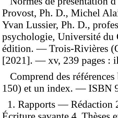
Normes de présentation d'
Provost, Ph. D., Michel Ala
Yvan Lussier, Ph. D., profes
psychologie, Université du
édition. — Trois-Rivières (
[2021]. — xv, 239 pages : il
Comprend des références b
150) et un index. —
ISBN
1. Rapports — Rédaction 2
Écriture savante 4. Thèses 