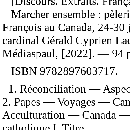
[Discours. Extraits. Franç
Marcher ensemble : pèleri
François au Canada, 24-30 
cardinal Gérald Cyprien La
Médiaspaul, [2022]. — 94 p
ISBN
9782897603717
.
1. Réconciliation — Aspec
2. Papes — Voyages — Can
Acculturation — Canada — 
catholique I. Titre.