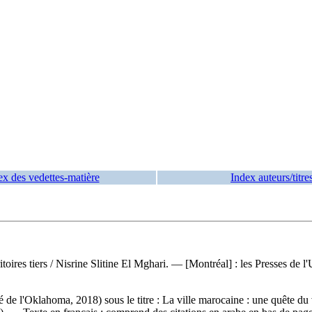
ex des vedettes-matière
Index auteurs/titre
toires tiers
/ Nisrine Slitine El Mghari. — [Montréal] : les Presses de l
é de l'Oklahoma, 2018) sous le titre : La ville marocaine : une quête d