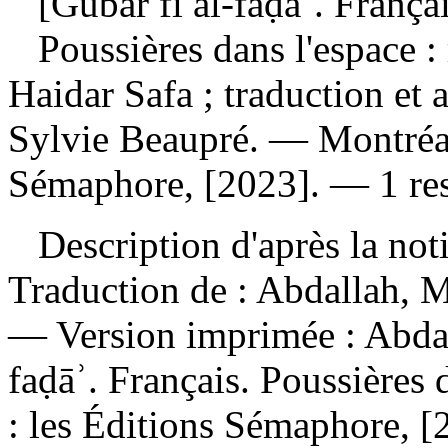
[Ġubār fī al-faḍāʾ. Françai
Poussières dans l'espace 
Haidar Safa ; traduction et
Sylvie Beaupré. — Montréal
Sémaphore, [2023]. — 1 res
Description d'après la not
Traduction de :
Abdallah, M
—
Version imprimée :
Abdal
faḍāʾ. Français. Poussières
: les Éditions Sémaphore, 