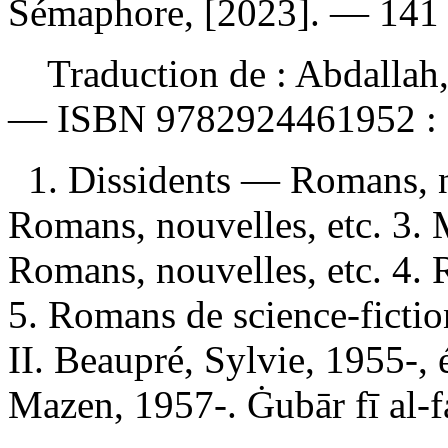
Sémaphore, [2023]. — 141 
Traduction de :
Abdallah,
—
ISBN
9782924461952 :
1. Dissidents — Romans, n
Romans, nouvelles, etc. 3.
Romans, nouvelles, etc. 4.
5. Romans de science-fictio
II. Beaupré, Sylvie, 1955-, é
Mazen, 1957-. Ġubār fī al-fa