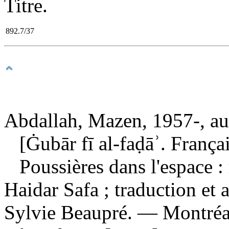
Titre.
892.7/37
Abdallah, Mazen, 1957-, aut
[Ġubār fī al-faḍāʾ. Françai
Poussières dans l'espace 
Haidar Safa ; traduction et
Sylvie Beaupré. — Montréal