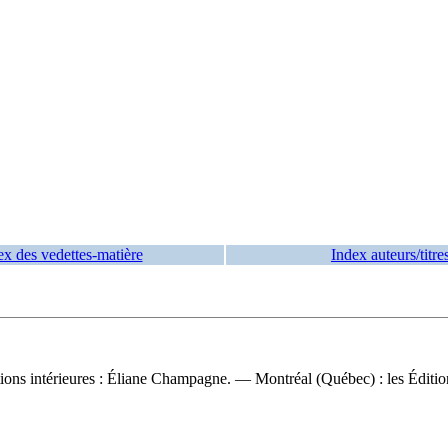
ex des vedettes-matière
Index auteurs/titre
ations intérieures : Éliane Champagne. — Montréal (Québec) : les Édition