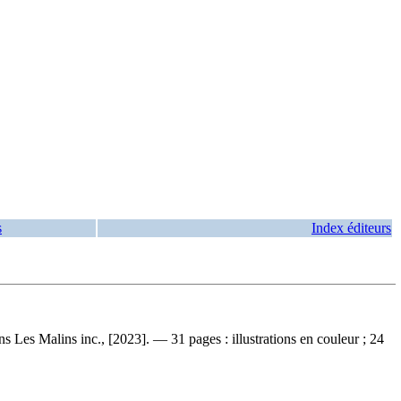
s
Index éditeurs
s Les Malins inc., [2023]. — 31 pages : illustrations en couleur ; 24