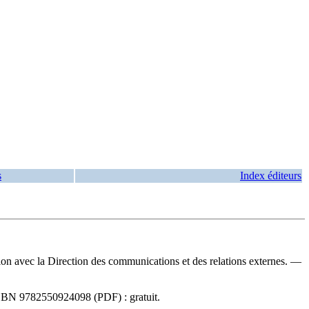
s
Index éditeurs
ration avec la Direction des communications et des relations externes. —
SBN
9782550924098
(PDF) :
gratuit
.