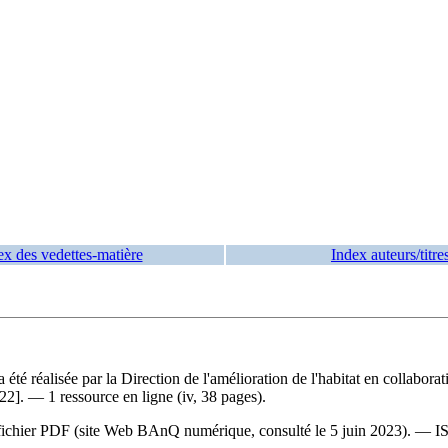
ex des vedettes-matière
Index auteurs/titre
 a été réalisée par la Direction de l'amélioration de l'habitat en collabo
2]. — 1 ressource en ligne (iv, 38 pages).
 du fichier PDF (site Web BAnQ numérique, consulté le 5 juin 2023). —
I