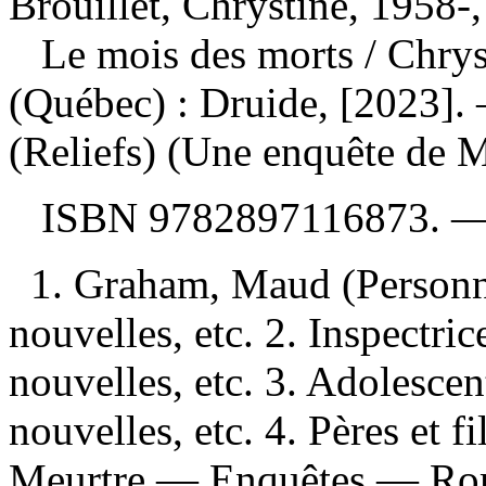
Brouillet, Chrystine, 1958-,
Le mois des morts
/ Chry
(Québec) : Druide, [2023].
(Reliefs) (Une enquête de
ISBN
9782897116873
. 
1. Graham, Maud (Personn
nouvelles, etc. 2. Inspectr
nouvelles, etc. 3. Adolesc
nouvelles, etc. 4. Pères et 
Meurtre — Enquêtes — Roma