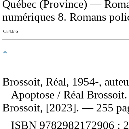
Québec (Province) — Romans
numériques 8. Romans polici
C843/.6
Brossoit, Réal, 1954-, auteu
Apoptose
/ Réal Brossoit
Brossoit, [2023]. — 255 pa
ISBN
9782982172906 :
2