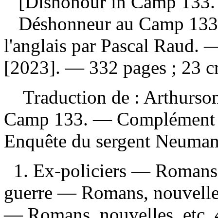
[Dishonour in Camp 133. 
Déshonneur au Camp 13
l'anglais par Pascal Raud. 
[2023]. — 332 pages ; 23 c
Traduction de :
Arthurson
Camp 133. —
Complément de
Enquête du sergent Neum
1. Ex-policiers — Romans, 
guerre — Romans, nouvelle
— Romans, nouvelles, etc.