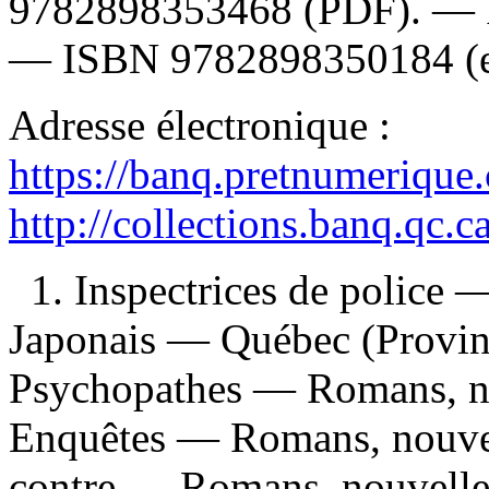
9782898353468
(PDF). —
—
ISBN
9782898350184
(
Adresse électronique :
https://banq.pretnumerique
http://collections.banq.qc.
1. Inspectrices de police 
Japonais — Québec (Provinc
Psychopathes — Romans, no
Enquêtes — Romans, nouvel
contre — Romans, nouvelle