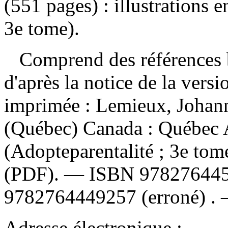
(551 pages) : illustrations 
3e tome).
Comprend des références b
d'après la notice de la ver
imprimée :
Lemieux, Johann
(Québec) Canada : Québec 
(Adopteparentalité ; 3e to
(PDF). —
ISBN
97827644
9782764449257
(erroné) .
Adresse électronique :