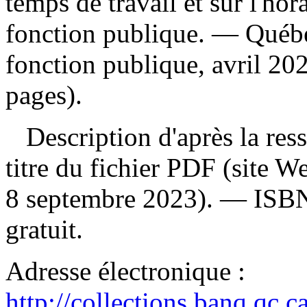
temps de travail et sur l'hor
fonction publique. — Québ
fonction publique, avril 20
pages).
Description d'après la resso
titre du fichier PDF (site 
8 septembre 2023). —
ISB
gratuit
.
Adresse électronique :
http://collections.banq.qc.