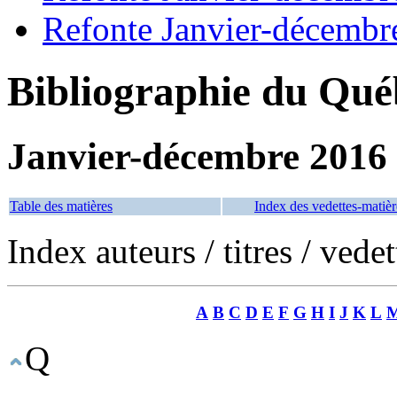
Refonte Janvier-décembr
Bibliographie du Qué
Janvier-décembre 2016
Table des matières
Index des vedettes-matièr
Index auteurs / titres / vede
A
B
C
D
E
F
G
H
I
J
K
L
Q