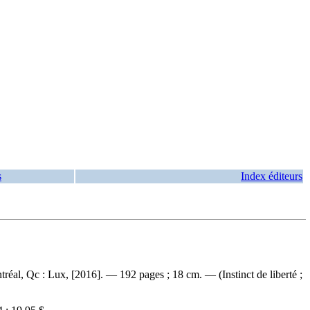
s
Index éditeurs
réal, Qc : Lux, [2016]. — 192 pages ; 18 cm. — (Instinct de liberté ;