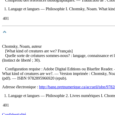
Comprend des références bibliographiques. —
Traduction de :
Chom
1. Langage et langues — Philosophie I. Chomsky, Noam. What kind of cr
401
Chomsky, Noam, auteur
[What kind of creatures are we? Français]
Quelle sorte de créatures sommes-nous? : langage, connaissance et l
(Instinct de liberté ; 30).
Configuration requise : Adobe Digital Editions ou Bluefire Reader.
What kind of creatures are we?. —
Version imprimée :
Chomsky, Noam
(pdf). —
ISBN
9782895966920
(epub).
Adresse électronique :
http://banq.pretnumerique.ca/accueil/isbn/97
1. Langage et langues — Philosophie 2. Livres numériques I. Chomsky,
401
Confidentialité