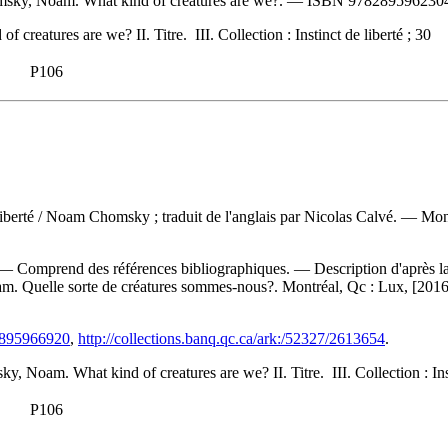
sky, Noam. What kind of creatures are we?. —
ISBN
9782895962304
eatures are we? II. Titre. III. Collection : Instinct de liberté ; 30
P106
iberté
/ Noam Chomsky ; traduit de l'anglais par Nicolas Calvé. — Mon
 — Comprend des références bibliographiques. — Description d'après l
. Quelle sorte de créatures sommes-nous?. Montréal, Qc : Lux, [201
82895966920
,
http://collections.banq.qc.ca/ark:/52327/2613654
.
 Noam. What kind of creatures are we? II. Titre. III. Collection : Inst
P106