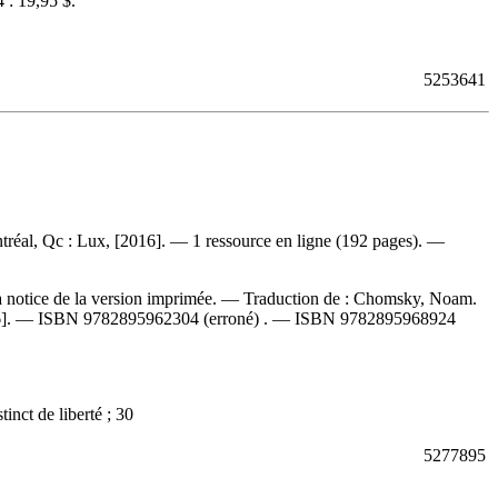
 :
19,95 $
.
5253641
tréal, Qc : Lux, [2016]. — 1 ressource en ligne (192 pages). —
a notice de la version imprimée. —
Traduction de :
Chomsky, Noam.
6]. —
ISBN
9782895962304
(erroné) . —
ISBN
9782895968924
inct de liberté ; 30
5277895