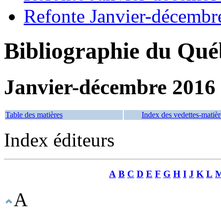
Refonte Janvier-décembr
Bibliographie du Qué
Janvier-décembre 2016
Table des matières
Index des vedettes-matièr
Index éditeurs
A
B
C
D
E
F
G
H
I
J
K
L
A