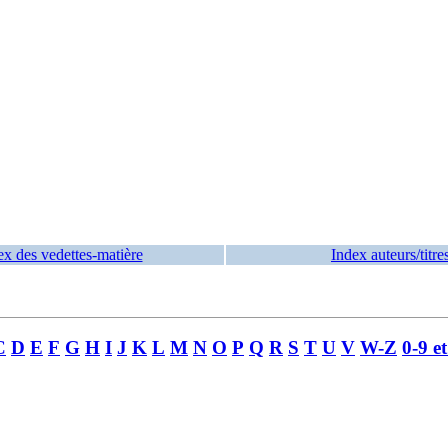
ex des vedettes-matière
Index auteurs/titre
C
D
E
F
G
H
I
J
K
L
M
N
O
P
Q
R
S
T
U
V
W-Z
0-9 e