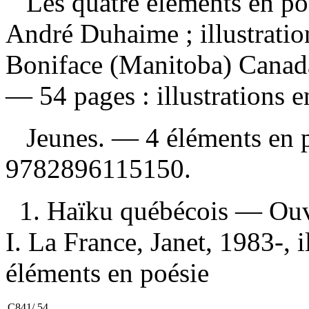
Les quatre éléments en poés
André Duhaime ; illustratio
Boniface (Manitoba) Canada 
— 54 pages : illustrations e
Jeunes. —
4 éléments en
9782896115150
.
1. Haïku québécois — Ouvr
I. La France, Janet, 1983-, ill
éléments en poésie
C841/.54