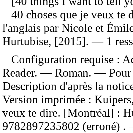
[40 things I want to tell y
40 choses que je veux te 
l'anglais par Nicole et Émi
Hurtubise, [2015]. — 1 ress
Configuration requise : Ad
Reader. — Roman. — Pour le
Description d'après la noti
Version imprimée :
Kuipers,
veux te dire. [Montréal] : 
9782897235802
(erroné) .