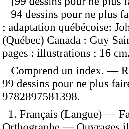
[99 dessins pour ne plus fa
94 dessins pour ne plus fa
; adaptation québécoise: J
(Québec) Canada : Guy Sain
pages : illustrations ; 16 cm
Comprend un index. —
R
99 dessins pour ne plus fai
9782897581398
.
1. Français (Langue) — Fa
Orthographe — Ouvrages ill