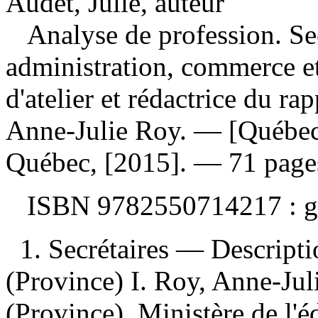
Audet, Julie, auteur
Analyse de profession. Sec
administration, commerce e
d'atelier et rédactrice du ra
Anne-Julie Roy. — [Québec] 
Québec, [2015]. — 71 pages
ISBN
9782550714217 :
g
1. Secrétaires — Descrip
(Province) I. Roy, Anne-Juli
(Province). Ministère de l'éd