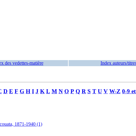
ex des vedettes-matière
Index auteurs/titre
C
D
E
F
G
H
I
J
K
L
M
N
O
P
Q
R
S
T
U
V
W-Z
0-9 e
couata, 1871-1940 (1)