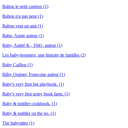
Babou le petit curieux (1)
Babou n'a pas peur (1)
Babou veut un ami (1)
Babu, Annie auteur (1)
Baby, André K., 1941- auteur (1)
Les baby-boomers, une histoire de familles (2)
Baby Caillou (1)
Bâby Ouimet, Françoise auteur (1)
Baby's very first big playbook. (1)
Baby's very first noisy book farm. (1)
Baby & toddler cookbook. (1)
Baby & toddler on the go. (1)
The babysitter (1)