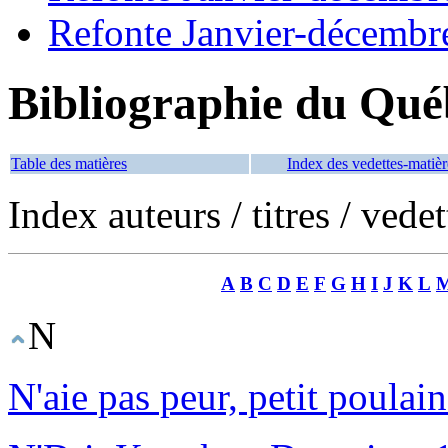
Refonte Janvier-décembr
Bibliographie du Qué
Table des matières
Index des vedettes-matièr
Index auteurs / titres / vede
A
B
C
D
E
F
G
H
I
J
K
L
N
N'aie pas peur, petit poulain