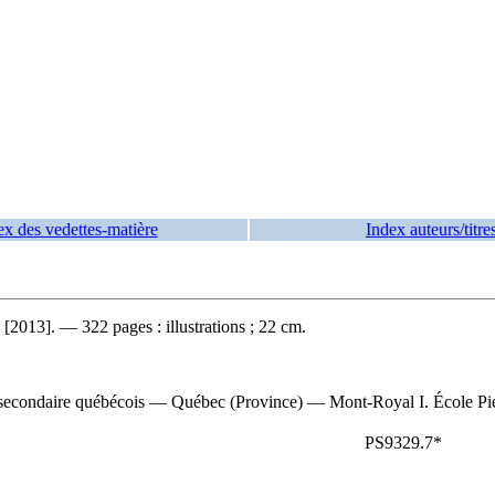
ex des vedettes-matière
Index auteurs/titre
[2013]. — 322 pages : illustrations ; 22 cm.
u secondaire québécois — Québec (Province) — Mont-Royal I. École Pi
PS9329.7*