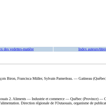
ex des vedettes-matière
Index auteurs/titre
nçois Biron, Francisca Müller, Sylvain Pamerleau. — Gatineau (Québec) :
is 2. Aliments — Industrie et commerce — Québec (Province) — Outaou
l'alimentation. Direction régionale de l'Outaouais, organisme de publicat