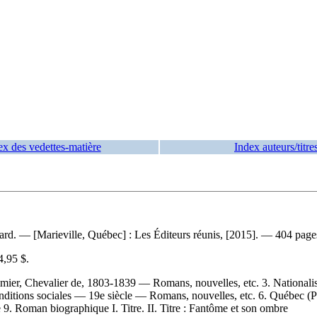
ex des vedettes-matière
Index auteurs/titre
ard. — [Marieville, Québec] : Les Éditeurs réunis, [2015]. — 404 page
4,95 $
.
mier, Chevalier de, 1803-1839 — Romans, nouvelles, etc. 3. Nationalis
ditions sociales — 19e siècle — Romans, nouvelles, etc. 6. Québec 
9. Roman biographique I. Titre. II. Titre : Fantôme et son ombre