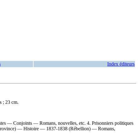
s
Index éditeurs
s ; 23 cm.
tes — Conjoints — Romans, nouvelles, etc. 4. Prisonniers politiques
(Province) — Histoire — 1837-1838 (Rébellion) — Romans,