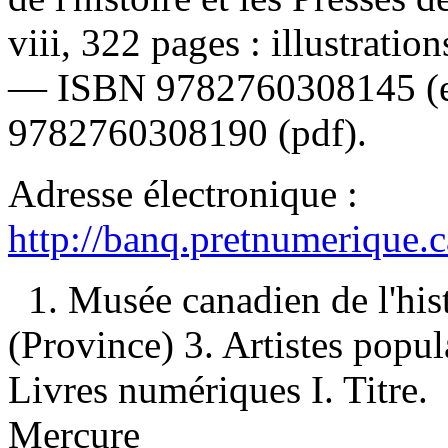
viii, 322 pages : illustratio
—
ISBN
9782760308145
(
9782760308190 (pdf)
.
Adresse électronique :
http://banq.pretnumerique.
1. Musée canadien de l'hi
(Province) 3. Artistes popu
Livres numériques I. Titre. 
Mercure