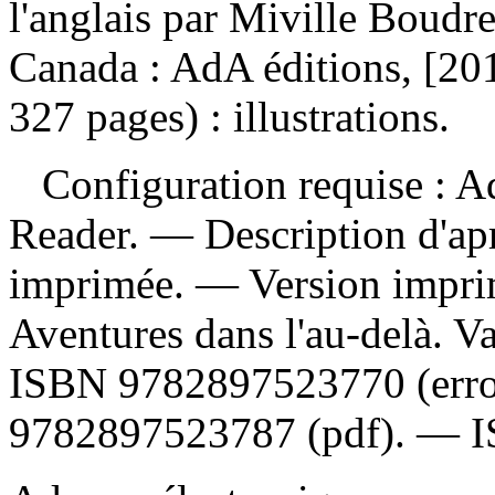
l'anglais par Miville Boudr
Canada : AdA éditions, [201
327 pages) : illustrations.
Configuration requise : Ad
Reader. — Description d'apr
imprimée. —
Version impr
Aventures dans l'au-delà. 
ISBN
9782897523770
(err
9782897523787 (pdf)
. —