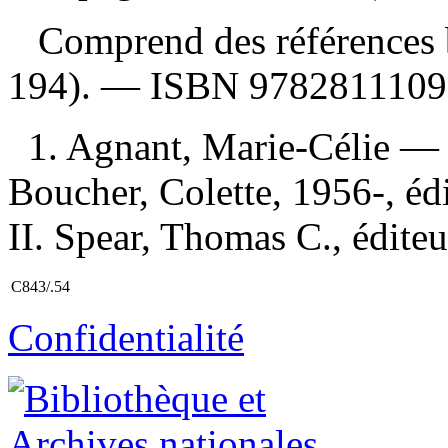
Comprend des références b
194). —
ISBN
9782811109
1. Agnant, Marie-Célie — C
Boucher, Colette, 1956-, édi
II. Spear, Thomas C., éditeu
C843/.54
Confidentialité