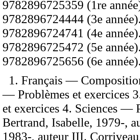
9782896725359 (1re année
9782896724444 (3e année)
9782896724741 (4e année)
9782896725472 (5e année)
9782896725656 (6e année)
1. Français — Composition
— Problèmes et exercices 3
et exercices 4. Sciences — P
Bertrand, Isabelle, 1979-, a
1983-, auteur III. Corriveau