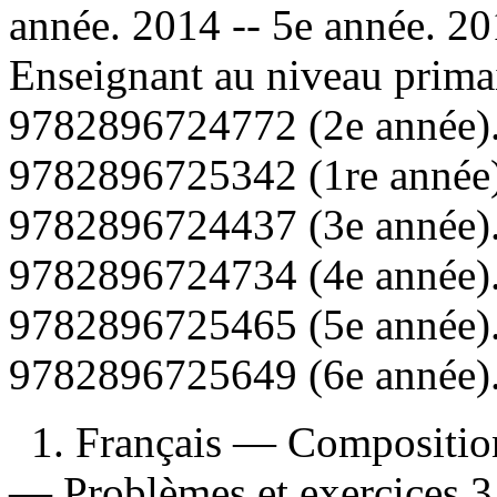
année. 2014 -- 5e année. 2
Enseignant au niveau prim
9782896724772 (2e année)
9782896725342 (1re année
9782896724437 (3e année)
9782896724734 (4e année)
9782896725465 (5e année)
9782896725649 (6e année)
1. Français — Composition
— Problèmes et exercices 3