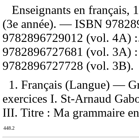
Enseignants en français, 1
(3e année). —
ISBN
978289
9782896729012 (vol. 4A) :
9782896727681 (vol. 3A) :
9782896727728 (vol. 3B)
.
1. Français (Langue) — 
exercices I. St-Arnaud Gabou
III. Titre : Ma grammaire e
448.2