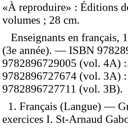
«À reproduire» : Éditions d
volumes ; 28 cm.
Enseignants en français, 1
(3e année). —
ISBN
978289
9782896729005 (vol. 4A) :
9782896727674 (vol. 3A) :
9782896727711 (vol. 3B)
.
1. Français (Langue) — 
exercices I. St-Arnaud Gabou