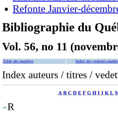
Refonte Janvier-décembr
Bibliographie du Qué
Vol. 56, no 11 (novembr
Table des matières
Index des vedettes-matièr
Index auteurs / titres / vede
A
B
C
D
E
F
G
H
I
J
K
L
R