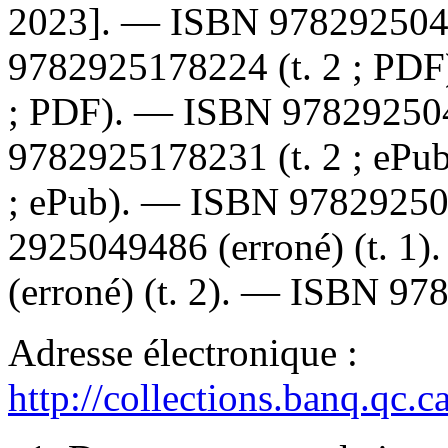
2023]. —
ISBN
97829250
9782925178224
(t. 2 ; PD
; PDF). —
ISBN
97829250
9782925178231
(t. 2 ; eP
; ePub). —
ISBN
9782925
2925049486
(erroné) (t. 1
(erroné) (t. 2). —
ISBN
97
Adresse électronique :
http://collections.banq.qc.