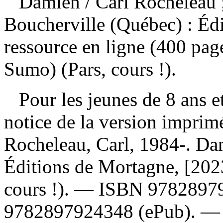
Damien
/ Carl Rocheleau 
Boucherville (Québec) : Éd
ressource en ligne (400 page
Sumo) (Pars, cours !).
Pour les jeunes de 8 ans et
notice de la version impri
Rocheleau, Carl, 1984-. Da
Éditions de Mortagne, [202
cours !). —
ISBN
9782897
9782897924348
(ePub). 