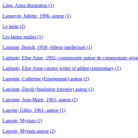
Láng, Anna illustrateur (1)
Langevin, Juliette, 1996- auteur (1)
Le lapin (2)
Les lapins malins (1)
Laplante, Benoît, 1958- éditeur intellectuel (1)
Laplante, Elise Anne, 1992- commissaire auteur de commentaire ajout
Laplante, Elise Anne curator writer of added commentary (1)
Lapointe, Catherine (Enseignante) auteur (2)
Lapointe, David (Ingénieur forestier) auteur (1)
Lapointe, Jean-Marie, 1965- auteur (2)
Laporte, Gilles, 1961- auteur (1)
Laporte, Myriam (2)
Laporte, Myriam auteur (2)