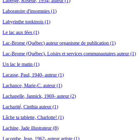
Laberge, Rosette, 1954- auteur (1)
Laboratoire d'insomnies (1)
Labyrinthe tonkinois (1)
Le lac aux fées (1)
Lac-Brome (Québec) auteur organisme de publication (1)
Lac-Brome (Québec). Loisirs et services communautaires auteur (1)
Un lac le matin (1)
Lacasse, Paul, 1940- auteur (1)
Lachance, Marie-C. auteur (1)
Lachapelle, Jannick, 1969- auteur (2)
Lacharité, Cinthia auteur (1)
Lâche ta tablette, Charlotte! (1)
Lachine, Jade illustrateur (8)
Lacombe, Jean, 1962- auteur artiste (1)