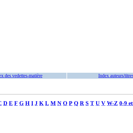
ex des vedettes-matière
Index auteurs/titre
C
D
E
F
G
H
I
J
K
L
M
N
O
P
Q
R
S
T
U
V
W-Z
0-9 e