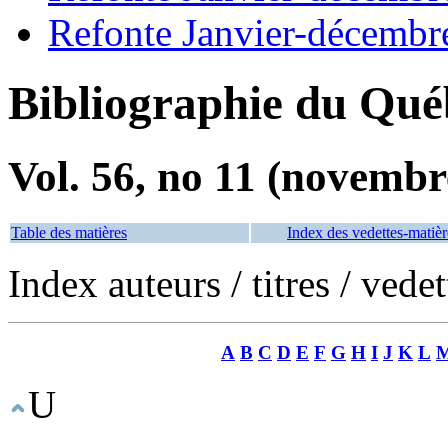
Refonte Janvier-décembr
Bibliographie du Qué
Vol. 56, no 11 (novembr
Table des matières
Index des vedettes-matièr
Index auteurs / titres / vede
A
B
C
D
E
F
G
H
I
J
K
L
U