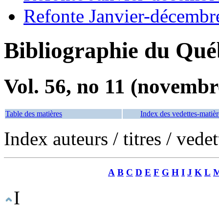
Refonte Janvier-décembr
Bibliographie du Qué
Vol. 56, no 11 (novembr
Table des matières
Index des vedettes-matièr
Index auteurs / titres / vede
A
B
C
D
E
F
G
H
I
J
K
L
I