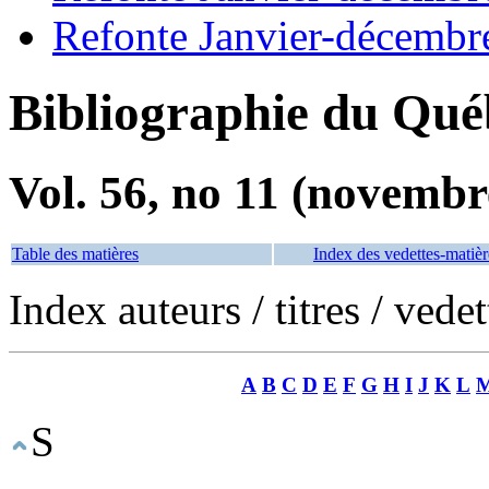
Refonte Janvier-décembr
Bibliographie du Qué
Vol. 56, no 11 (novembr
Table des matières
Index des vedettes-matièr
Index auteurs / titres / vede
A
B
C
D
E
F
G
H
I
J
K
L
S